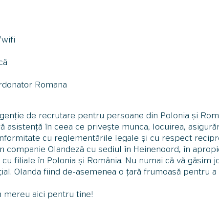
wifi
că
oordonator Romana
genție de recrutare pentru persoane din Polonia și Rom
ă asistență în ceea ce privește munca, locuirea, asigurări
nformitate cu reglementările legale și cu respect recipr
urin companie Olandeză cu sediul în Heinenoord, în aprop
 cu filiale în Polonia și România. Nu numai că vă găsim jo
țial. Olanda fiind de-asemenea o țară frumoasă pentru a l
 mereu aici pentru tine!