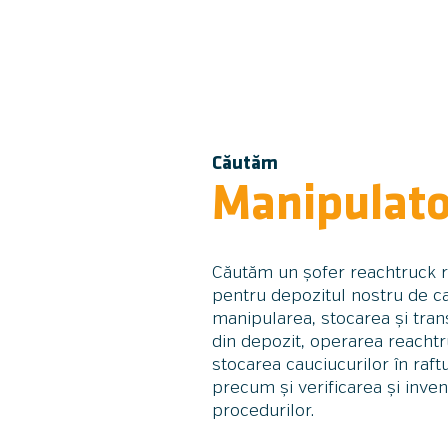
Căutăm
Manipulato
Căutăm un șofer reachtruck re
pentru depozitul nostru de ca
manipularea, stocarea și tran
din depozit, operarea reachtr
stocarea cauciucurilor în raft
precum și verificarea și inve
procedurilor.