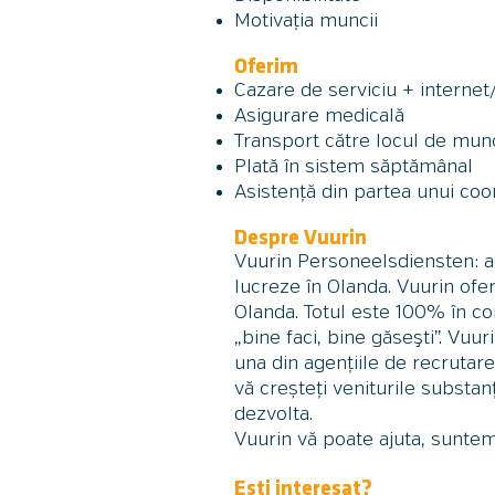
Motivația muncii
Oferim
Cazare de serviciu + internet/
Asigurare medic
ală
Transport către locul de mun
Plată în sistem săptămânal
Asistență din partea unui c
Despre Vuurin
Vuurin Personeelsdiensten: a
lucreze în Olanda. Vuurin ofer
Olanda. Totul este 100% în co
„bine faci, bine găseşti”. Vu
una din agențiile de recrutare
vă creșteți veniturile substan
dezvolta.
Vuurin vă poate ajuta, suntem
Ești interesat?