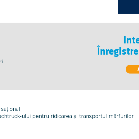
Int
Înregistr
ri
sațional
htruck-ului pentru ridicarea și transportul mărfurilor