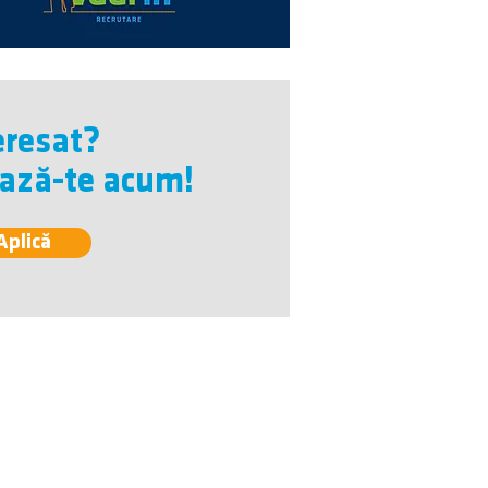
eresat?
ează-te acum!
Aplică