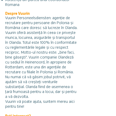
Asistență din partea unui coordonator
Romana
Despre Vuurin
Vuurin Personeelsdiensten: agenție de
recrutare pentru persoane din Polonia și
România care doresc să lucreze în Olanda.
Vuurin oferă asistență în ceea ce privește
munca, locuirea, asigurările și transportul
în Olanda. Totul este 100% în conformitate
cu reglementările legale și cu respect
reciproc. Motto-ul nostru este: „bine faci,
bine găseşti”. Vuurin companie Olandeză
cu sediul în Heinenoord, în apropiere de
Rotterdam, este una din agențiile de
recrutare cu filiale în Polonia și România.
Nu numai că vă găsim jobul potrivit, vă
ajutăm să vă creșteți veniturile
substanțial. Olanda fiind de-asemenea o
țară frumoasă pentru a locui, dar și pentru
a vă dezvolta.
Vuurin vă poate ajuta, suntem mereu aici
pentru tine!