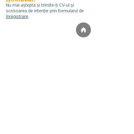
Ești interesat?
Nu mai aștepta și trimite-ți CV-ul și
scrisoarea de intenție prin formularul de
înregistrare
.
Birou Baia Mare
Bulevardul București 11/22/1
430251 Baia Mare
Birou Comănești
Strada Republici
i
C 4
605200 Comănești