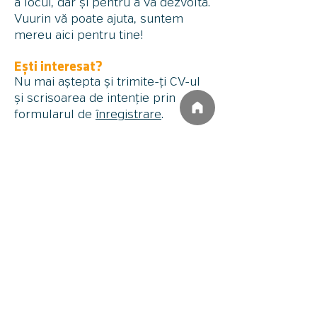
a locui, dar și pentru a vă dezvolta.
Vuurin vă poate ajuta, suntem
mereu aici pentru tine!
Ești interesat?
Nu mai aștepta și trimite-ți CV-ul
și scrisoarea de intenție prin
formularul de
înregistrare
.
Birou Baia Mare
Bulevardul București 11/22/1
430251 Baia Mare
Birou Comănești
Strada Republici
i
C 4
605200 Comănești