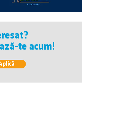
eresat?
ează-te acum!
Aplică