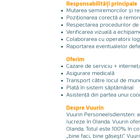
Responsabilități principale
Mutarea semiremorcilor și rem
Poziționarea corectă a remorc
Respectarea procedurilor de s
Verificarea vizuală a echipame
Colaborarea cu operatorii logi
Raportarea eventualelor defec
Oferim
Cazare de serviciu + internet/
Asigurare medic
ală
Transport către locul de mun
Plată în sistem săptămânal
Asistență din partea unui co
Despre Vuurin
Vuurin Personeelsdiensten: a
lucreze în Olanda. Vuurin ofer
Olanda. Totul este 100% în co
„bine faci, bine găseşti”. Vu