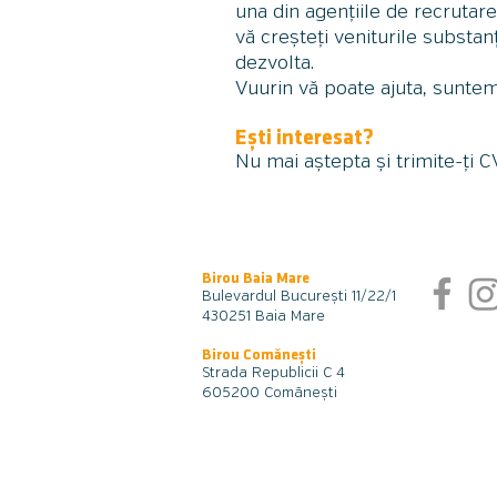
una din agențiile de recrutare
vă creșteți veniturile substan
dezvolta.
Vuurin vă poate ajuta, suntem
Ești interesat?
Nu mai aștepta și trimite-ți C
Birou Baia Mare
Bulevardul București 11/22/1
430251 Baia Mare
Birou Comănești
Strada Republici
i
C 4
605200 Comănești