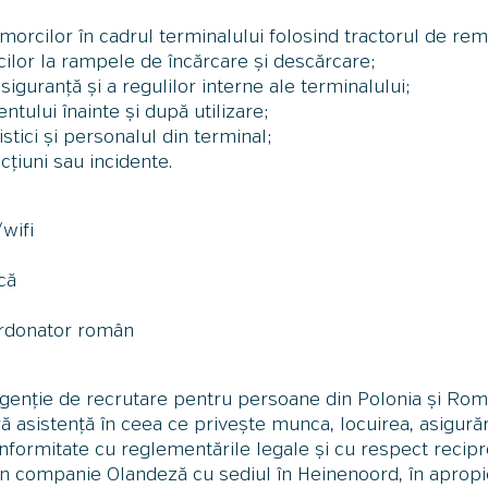
orcilor în cadrul terminalului folosind tractorul de re
ilor la rampele de încărcare și descărcare;
iguranță și a regulilor interne ale terminalului;
ntului înainte și după utilizare;
stici și personalul din terminal;
țiuni sau incidente.
wifi
că
ordonator român
genție de recrutare pentru persoane din Polonia și Rom
ă asistență în ceea ce privește munca, locuirea, asigurări
nformitate cu reglementările legale și cu respect recipr
urin companie Olandeză cu sediul în Heinenoord, în aprop