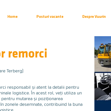
Home
Posturi vacante
Despre Vuurin
r remorci
are Terberg)
i responsabil și atent la detalii pentru
nale logistice. În acest rol, veți utiliza un
 pentru mutarea și poziționarea
 în zonele desemnate, contribuind la buna
istice.​