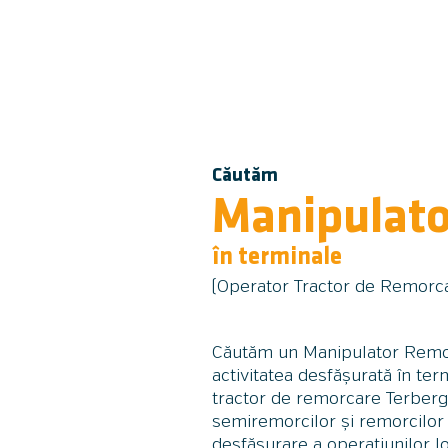
Căutăm
Manipulato
în terminale
(Operator Tractor de Remorc
Căutăm un Manipulator Remorc
activitatea desfășurată în termi
tractor de remorcare Terberg
semiremorcilor și remorcilor
desfășurare a operațiunilor log