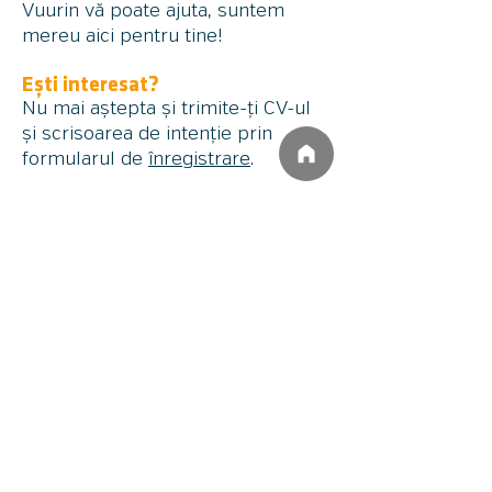
Vuurin vă poate ajuta, suntem
mereu aici pentru tine!
Ești interesat?
Nu mai aștepta și trimite-ți CV-ul
și scrisoarea de intenție prin
formularul de
înregistrare
.
Birou Baia Mare
Bulevardul București 11/22/1
430251 Baia Mare
Birou Comănești
Strada Republici
i
C 4
605200 Comănești